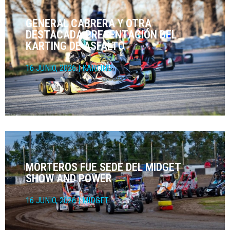
GENERAL CABRERA Y OTRA
DESTACADA PRESENTACIÓN DEL
KARTING DE ASFALTO
16 JUNIO, 2026
|
KARTING
MORTEROS FUE SEDE DEL MIDGET
SHOW AND POWER
16 JUNIO, 2026
|
MIDGET