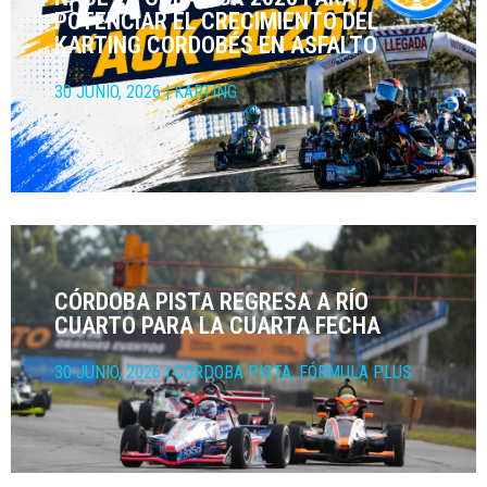
POTENCIAR EL CRECIMIENTO DEL
KARTING CORDOBÉS EN ASFALTO
30 JUNIO, 2026
|
KARTING
CÓRDOBA PISTA REGRESA A RÍO
CUARTO PARA LA CUARTA FECHA
30 JUNIO, 2026
|
CÓRDOBA PISTA
,
FÓRMULA PLUS