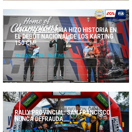
IGNACIO BAIGORRIA HIZO HISTORIA EN
EL DEBUT NACIONAL DE LOS KARTING
150 CM³
22 JUNIO, 2026
|
KARTING
RALLY PROVINCIAL: SAN FRANCISCO
NUNCA DEFRAUDA
22 JUNIO, 2026
|
RALLY