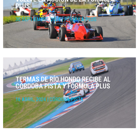
PLUS
30 SEPTIEMBRE, 2024
|
FÓRMULA PLUS
TERMAS DE RÍO HONDO RECIBE AL
CÓRDOBA PISTA Y FÓRMULA PLUS
16 ABRIL, 2024
|
CÓRDOBA PISTA