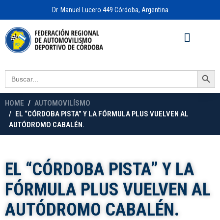
Dr. Manuel Lucero 449 Córdoba, Argentina
Acceso a
OFICINA VIRTUAL
Search Button
Search
for:
HOME
AUTOMOVILÍSMO
EL “CÓRDOBA PISTA” Y LA FÓRMULA PLUS VUELVEN AL
AUTÓDROMO CABALÉN.
EL “CÓRDOBA PISTA” Y LA
FÓRMULA PLUS VUELVEN AL
AUTÓDROMO CABALÉN.