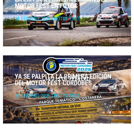
MOTOR FEST EN FOTOS
18 FEBRERO, 2026
|
MOTOR FEST
YA SE PALPITA LA PRIMERA EDICIÓN
DEL MOTOR FEST CORDOBÉS
13 FEBRERO, 2026
|
MOTOR FEST