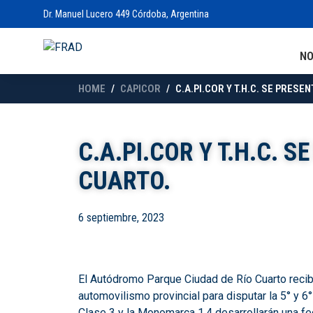
Dr. Manuel Lucero 449 Córdoba, Argentina
N
HOME
CAPICOR
C.A.PI.COR Y T.H.C. SE PRESE
C.A.PI.COR Y T.H.C. S
CUARTO.
6 septiembre, 2023
El Autódromo Parque Ciudad de Río Cuarto recibi
automovilismo provincial para disputar la 5° y 
Clase 3 y la Monomarca 1.4 desarrollarán una fe