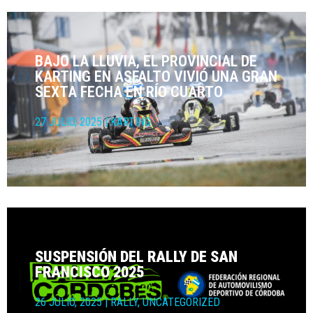
BAJO LA LLUVIA, EL PROVINCIAL DE
KARTING EN ASFALTO VIVIÓ UNA GRAN
SEXTA FECHA EN RÍO CUARTO
27 JULIO, 2025
|
KARTING
SUSPENSIÓN DEL RALLY DE SAN
FRANCISCO 2025
26 JULIO, 2025
|
RALLY
,
UNCATEGORIZED