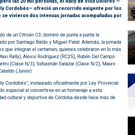
ró las 20 mil personas, el Rally de Villa Dolores —
lly Cordobés— ofreció un recorrido exigente por los
e se vivieron dos intensas jornadas acompañadas por
do de un Citroën C3, dominó de punta a punta la
tado por Santiago Baldo y Miguel Patat. Además, la jornada
es que integran el certamen, quienes celebraron en lo más
 (Maxi Rally), Alexis Rodríguez (RC2S), Rubén Del Campo
elmi (Clase N/3), Sebastián Salazar (Clase N/2), Mauro
ataldo (Junior).
lly Cordobés”, instaurado oficialmente por Ley Provincial
cado especial al convertirse en un homenaje a esta
idad cultural y deportiva de Córdoba desde hace más de