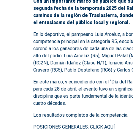
Con un importante marco de público que supe
segunda fecha de la temporada 2025 del Ra
caminos de la región de Traslasierra, dond
el entusiasmo del público local y regional.
En lo deportivo, el pampeano Luis Arceluz, a bor
competencia principal en la categoría R5, escol
coronó a los ganadores de cada una de las clas
alto del podio: Luis Arceluz (R5), Miguel Patat
(RC2N), Damián Idañez (Clase N/1), Ignacio Ans
Cravero (RC5), Pablo Destéfano (RC6) y Carlos C
En este marco, y coincidiendo con el “Día del Ra
para cada 28 de abril, el evento tuvo un signifi
disciplina que es parte fundamental de la ident
cuatro décadas.
Los resultados completos de la competencia:
POSICIONES GENERALES:
CLICK AQUÍ