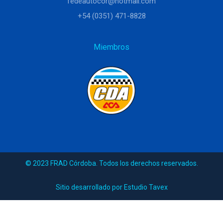
fedeautocor@hotmail.com
+54 (0351) 471-8828
Miembros
© 2023 FRAD Córdoba. Todos los derechos reservados.
Sitio desarrollado por Estudio Tavex