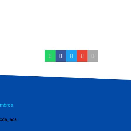
mbros