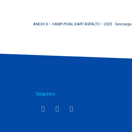
ANEXO II – CAMP-PCIAL.KART.ASFALTO – 2023
Descarga
Seguinos