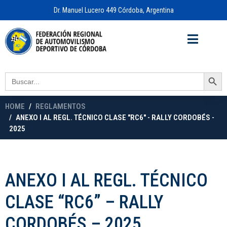
Dr. Manuel Lucero 449 Córdoba, Argentina
Acceso a
OFICINA VIRTUAL
Search Button
Search
for:
HOME
REGLAMENTOS
ANEXO I AL REGL. TÉCNICO CLASE "RC6" - RALLY CORDOBÉS -
2025
ANEXO I AL REGL. TÉCNICO
CLASE “RC6” – RALLY
CORDOBÉS – 2025