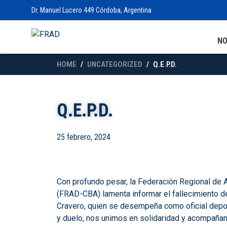
Dr. Manuel Lucero 449 Córdoba, Argentina
N
HOME
UNCATEGORIZED
Q.E.P.D.
Q.E.P.D.
25 febrero, 2024
Con profundo pesar, la Federación Regional de 
(FRAD-CBA) lamenta informar el fallecimiento d
Cravero, quien se desempeña como oficial depor
y duelo, nos unimos en solidaridad y acompañami