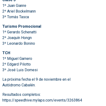
1º Juan Gianre
2º Ariel Bockelmann
3º Tomás Tasca
Turismo Promocional
1º Gerardo Schenatti
2º Joaquín Hongn
3º Leonardo Bonino
TCH
1º Miguel Garnero
2º Edgard Pilotto
3º José Luis Domesi
La próxima fecha el 9 de noviembre en el
Autódromo Cabalén.
Resultados completos:
https://speedhive.mylaps.com/events/3263864