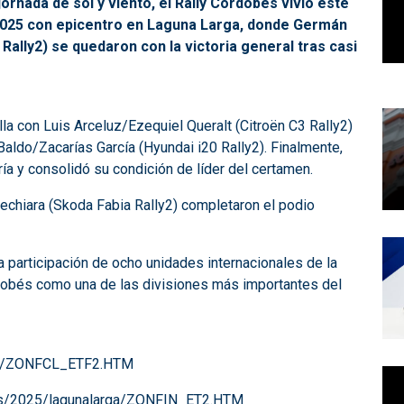
ornada de sol y viento, el Rally Cordobés vivió este
2025 con epicentro en Laguna Larga, donde Germán
lly2) se quedaron con la victoria general tras casi
lla con Luis Arceluz/Ezequiel Queralt (Citroën C3 Rally2)
ldo/Zacarías García (Hyundai i20 Rally2). Finalmente,
ía y consolidó su condición de líder del certamen.
echiara (Skoda Fabia Rally2) completaron el podio
a participación de ocho unidades internacionales de la
ordobés como una de las divisiones más importantes del
rga/ZONFCL_ETF2.HTM
os/2025/lagunalarga/ZONFIN_ET2.HTM