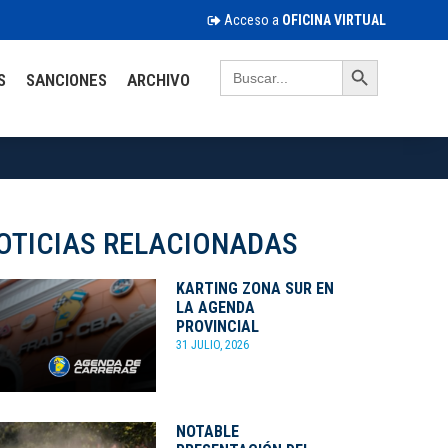
Acceso a
OFICINA VIRTUAL
Search Button
Search
S
SANCIONES
ARCHIVO
for:
OTICIAS RELACIONADAS
KARTING ZONA SUR EN
LA AGENDA
PROVINCIAL
31 JULIO, 2026
NOTABLE