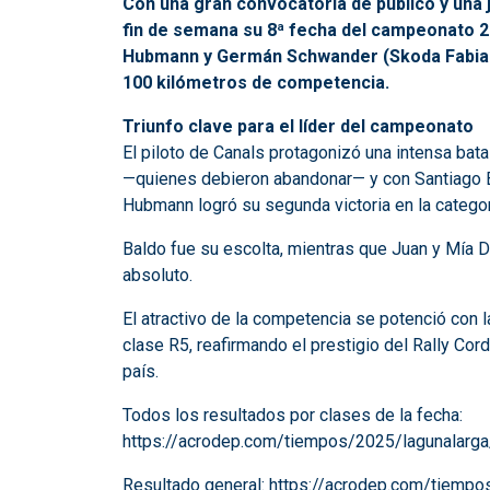
Con una gran convocatoria de público y una j
fin de semana su 8ª fecha del campeonato 
Hubmann y Germán Schwander (Skoda Fabia Ra
100 kilómetros de competencia.
Triunfo clave para el líder del campeonato
El piloto de Canals protagonizó una intensa bata
—quienes debieron abandonar— y con Santiago Ba
Hubmann logró su segunda victoria en la categor
Baldo fue su escolta, mientras que Juan y Mía D
absoluto.
El atractivo de la competencia se potenció con l
clase R5, reafirmando el prestigio del Rally C
país.
Todos los resultados por clases de la fecha:
https://acrodep.com/tiempos/2025/lagunala
Resultado general:
https://acrodep.com/tiemp