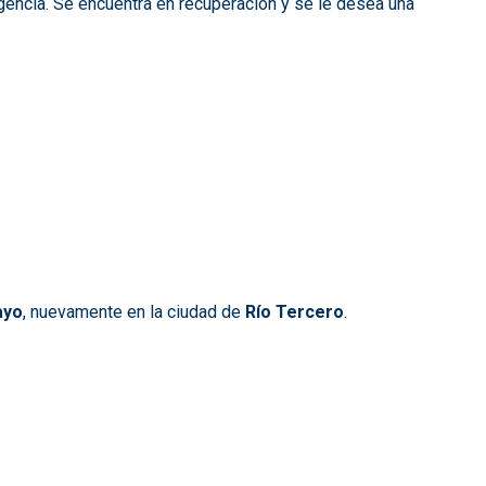
gencia. Se encuentra en recuperación y se le desea una
ayo
, nuevamente en la ciudad de
Río Tercero
.