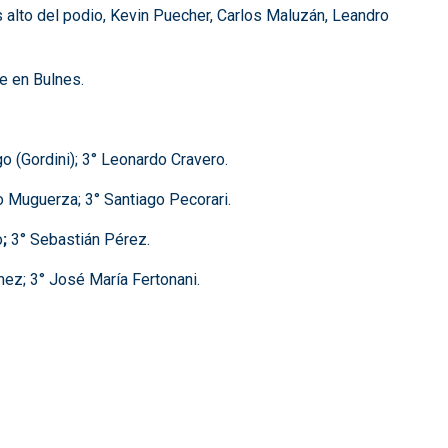
s alto del podio, Kevin Puecher, Carlos Maluzán, Leandro
e en Bulnes.
go (Gordini); 3° Leonardo Cravero.
o Muguerza; 3° Santiago Pecorari.
o
;
3° Sebastián Pérez.
ez; 3° José María Fertonani.