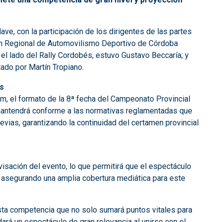
ave, con la participación de los dirigentes de las partes
ión Regional de Automovilismo Deportivo de Córdoba
 el lado del Rally Cordobés, estuvo Gustavo Beccaría; y
tado por Martín Tropiano.
és
tam, el formato de la 8ª fecha del Campeonato Provincial
 mantendrá conforme a las normativas reglamentadas que
evias, garantizando la continuidad del certamen provincial
visación del evento, lo que permitirá que el espectáculo
 asegurando una amplia cobertura mediática para este
sta competencia que no solo sumará puntos vitales para
ará un espectáculo de gran relevancia al unirse con el