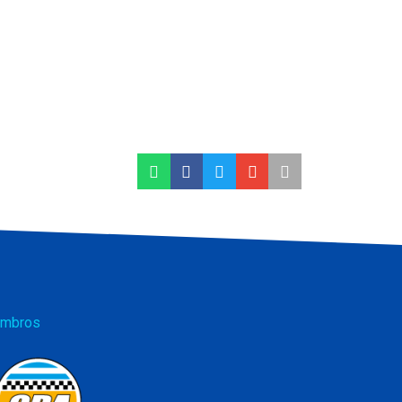
mbros