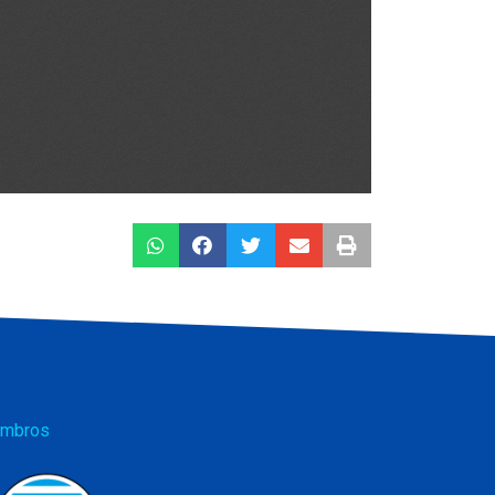
mbros