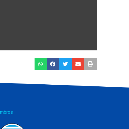
mbros