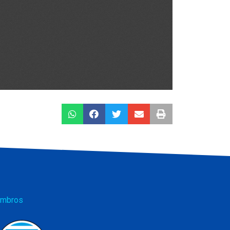
mbros