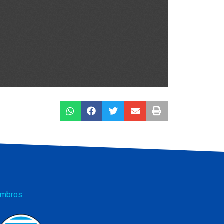
mbros