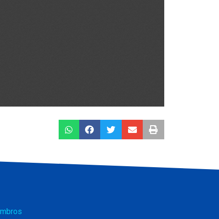
mbros