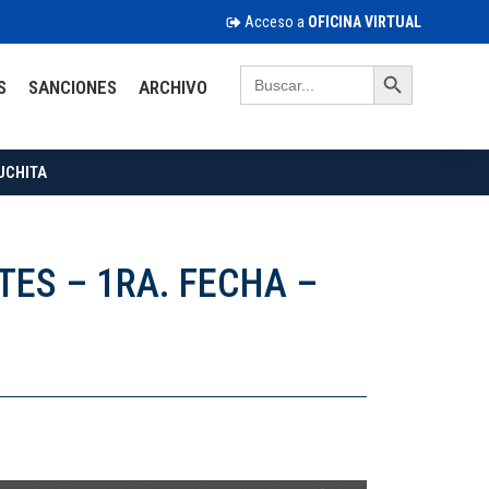
Acceso a
OFICINA VIRTUAL
Search Button
Search
S
SANCIONES
ARCHIVO
for:
UCHITA
ES – 1RA. FECHA –