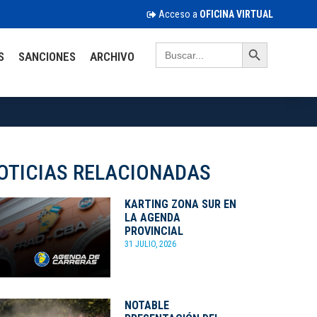
Acceso a
OFICINA VIRTUAL
Search Button
Search
S
SANCIONES
ARCHIVO
for:
OTICIAS RELACIONADAS
KARTING ZONA SUR EN
LA AGENDA
PROVINCIAL
31 JULIO, 2026
NOTABLE