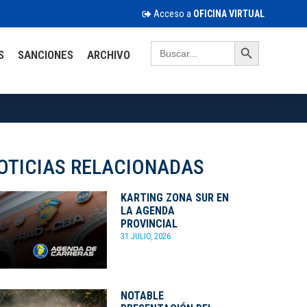
Acceso a
OFICINA VIRTUAL
Search Button
Search
S
SANCIONES
ARCHIVO
for:
OTICIAS RELACIONADAS
KARTING ZONA SUR EN
LA AGENDA
PROVINCIAL
31 JULIO, 2026
NOTABLE