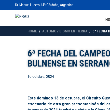
Dr. Manuel Lucero 449 Córdoba, Argentina
N
HOME
AUTOMOVILISMO EN TIERRA
6ª FECHA 
6ª FECHA DEL CAMPE
BULNENSE EN SERRAN
10 octubre, 2024
Este domingo 13 de octubre, el Circuito Gus
escenario de otra gran presentacioón del c
temporada 2024 tendrá en pista a la Clase “A