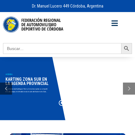
Dr. Manuel Lucero 449 Córdoba, Argentina
Acceso a
OFICINA VIRTUAL
Search Button
Search
for:
AGENDA
KARTING ZONA SUR EN
LA AGENDA PROVINCIAL
El certamen de Karting en Tierra Zona Sur vuelve a competir
en Laboulaye, en el tradicional circuito del Automoto Club...