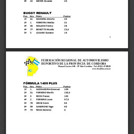
9º
22
MEYER Osvaldo
20
BUGGY RENAULT
Pos.
Nro.
Piloto
Puntos
1º
61
MASSERA Alberto
43
2º
1
FERREYRA Matías
31
3º
36
MALANO Franco
28
4º
77
BONETTO Nicolás
23,5
5º
5
LOSANO Gustavo
19
1
FEDERACIÓN REGIONAL DE AUTOMOVILISMO 
DEPORTIVO DE LA PROVINCIA  DE CORDOBA
Manuel Lucero 449 
–
Bº Alta Córdoba 
-
Tel. (0351) 4718828
www.fradcba.com.ar
FÓRMULA 1400 PLUS
Pos.
Nro.
Piloto
Puntos
1º
1
ALESSANDRIA Emanuel
109
2º
51
FORNERO Martín
102,5
3º
3
ROSSI Franco
102
4º
2
FORNERO Lucas
97,5
5º
78
WEISS Kevin
84
6º
99
SANDRONE Yago
83
7º
73
ROSSI Gerardo
6