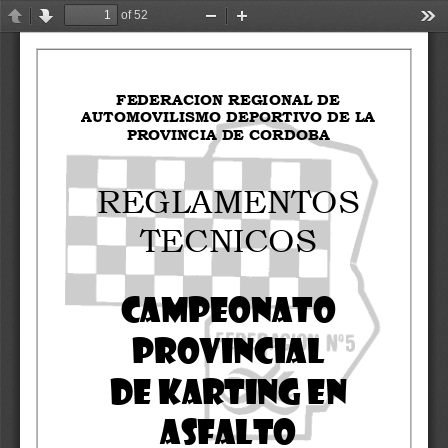
of 52
Previous
Next
Zoom
Zoom
Too
Out
In
FEDERACION REGIONAL DE 
AUTOMOVILISMO DEPORTIVO DE LA 
PROVINCIA DE CORDOBA
REGLAMENTOS 
TECNICOS
CAMPEONATO
PROVINCIAL
DE KARTING EN 
ASFALTO