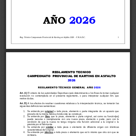
AÑO
2026
Reg. Técnico Campeonato Provincial de Karting en Asfalto 2026 
–
F.R.A.D.C.
1
REGLAMENTO TECNICO
CAMPEONATO 
PROVINCIAL 
DE KARTING EN 
ASFALTO
2026
REGLAMENTO TÉCNICO GENERAL  AÑO
2026
Art. A) 
El criterio de las autoridades Deportivas será determinante a los finas de tomar cualquier 
resolución  no  contemplada  en  el  presente  reglamento,  o  para  interpretar  cualquier  Art.  que 
motive dudas.
Art. B)
A los efectos de resolver cuestiones 
relativas a la interpretación técnica, se tomarán las 
siguientes definiciones semánticas:
1.
Se  entiende  por
original
a  toda  pieza,  elemento  o  parte  integrante  de  un  aparato  que 
procede de la misma fábrica donde éste se construyó.
2.
Se  entiende  por 
libre
que  la
pieza,  elemento  o  parte 
original,  así  como  su  función(es) 
puede
sacarse  o  reemplazarse  con  una  nueva 
pieza,  elemento  o 
parte,  pero  con  la 
condición  de  que  la  nueva  no  tenga  ninguna  otra  función  adicional  a  la  original  o  la 
prevista por el fabricante
3.
Se  en
tiende  por 
similar
a  toda  pieza  o
elemento
de  diferente  origen  con  idénticas 
características del original. 
4.
Se entiende por 
idéntico
a toda pieza o
elemento
q
ue es lo mismo que otra con que se 
compara.