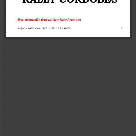
Reglamentación técnica
: ídem Rally Argentino
Rally Cordobés 
–
Clase 
“
R
C2
”
-
20
2
6
–
F.R.A.D.C
ba.
1