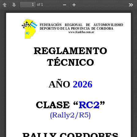
of 1
Previous
Next
Zoom
Zoom
Too
Out
In
FEDERACIÓN    REGIONAL    DE    AUTOMOVILISMO 
DEPORTIVO DE LA PROVINCIA  DE CORDOBA
www.fradcba.com.ar
REGLAMENTO  
TÉCNICO
AÑO
20
2
6
CLASE 
“
R
C2
”
(
R
ally2/
R5
)
RALLY CORDOBES   