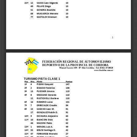
22º
12
SASSO Juan Edgardo
10
49
PELAYE Diego
10
51
GONDRA Bautista
10
68
MUGUERZA Marcelo
10
77
GASTALDI Emanuel
10
1
FEDERACIÓN REGIONAL DE AUTOMOVILISMO 
DEPORTIVO DE LA PROVINCIA  DE CORDOBA
Manuel Lucero 449 
–
Bº Alta Córdoba 
-
Tel. (0351) 4718828
www.fradcba.com.ar
TURISMO PISTA 
CLASE 1
Pos
Nro
.
Piloto
Puntos
1º
4
PISSINI Ezequiel
147
2º
2
BOASSO Federico
138
3º
13
PUECHER Jimena
119
4º
8
MEZZANO Gerardo
110
12
RUSTICHELLI Gustavo
110
6º
16
ROMERO Lucas
101
7º
7
ERRECALDE Claudio
94
8º
15
SANCHO Juan M.
91
17
GONZALEZ Rubén D.
91
10º
9
DICHIARA Alejandro
65
11º
10
BIANCONI Elvio
62
44
MASSINI Pablo
62
13º
1
WENDEL Luis A.
49
14º
55
BRUNI Santiago D.
42
15º
47
FERRARESE Marcelo
27